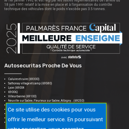
le 1er janvier 1992 et est régi par les textes réglementaires de l’arrêté du
18 juin 1991 relatif à la mise en place et à l’organisation du contrôle
technique des véhicules dont le poids n’excède pas 3.5 tonnes.
Autosecuritas Proche De Vous
Caluire et cuire (69300)
Sathonay village et camp (69580)
Lyon (69004
69006)
Villeurbanne (69100)
Neuville sur Saône, Fleurieux sur Saône, Albigny...(69250)
Fontaine sur saone, Fontaine saint Martin... (69270)
Ce site utilise des cookies pour vous
Saint cyr au mont d'or (69450)
Collonge au mont d'or (69660)
offrir le meilleur service. En poursuivant
Rilleux la pape (69140)
Mitibel (01700)